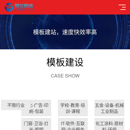
模板建站，速度快效率高
模板建设
CASE SHOW
文化-广告-印
学校-教育-培
五金-设备-机械
不限行业
刷-包装
训-课程
工业制品
门窗-卫浴-灯
IT-软件-互联
化工涂料-原材
光-照明
网-企业服务
料-环保