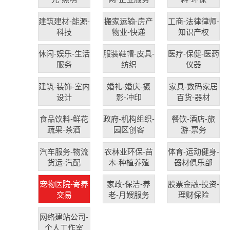
建筑建材-能源-
搬家运输-房产
工商-法律律师-
科技
物业-快递
知识产权
休闲-娱乐-生活
服装鞋帽-皮具-
医疗-保健-医药
服务
纺织
仪器
建筑-装饰-室内
婚礼-婚庆-摄
家具-数码家居
设计
影-冲印
百货-器材
食品饮料-鲜花
政府-机构组织-
餐饮-酒店-旅
蔬果-茶酒
园区创客
游-票务
汽车服务-物流
农林业环保-苗
体育-运动健身-
货运-汽配
木-种植养殖
器材俱乐部
宠物医院-寄养
家政-保洁-养
股票金融-投资-
交易
老-月嫂服务
理财保险
网络建站公司-
个人工作室