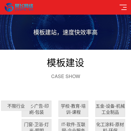
模板建站，速度快效率高
模板建设
CASE SHOW
文化-广告-印
学校-教育-培
五金-设备-机械
不限行业
刷-包装
训-课程
工业制品
门窗-卫浴-灯
IT-软件-互联
化工涂料-原材
光-照明
网-企业服务
料-环保