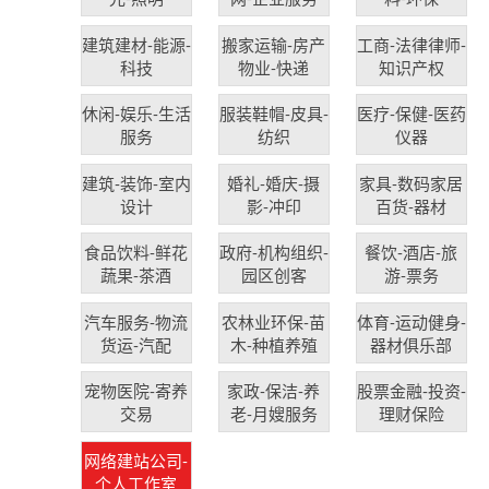
建筑建材-能源-
搬家运输-房产
工商-法律律师-
科技
物业-快递
知识产权
休闲-娱乐-生活
服装鞋帽-皮具-
医疗-保健-医药
服务
纺织
仪器
建筑-装饰-室内
婚礼-婚庆-摄
家具-数码家居
设计
影-冲印
百货-器材
食品饮料-鲜花
政府-机构组织-
餐饮-酒店-旅
蔬果-茶酒
园区创客
游-票务
汽车服务-物流
农林业环保-苗
体育-运动健身-
货运-汽配
木-种植养殖
器材俱乐部
宠物医院-寄养
家政-保洁-养
股票金融-投资-
交易
老-月嫂服务
理财保险
网络建站公司-
个人工作室