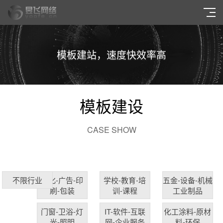
模板建站，速度快效率高
模板建设
CASE SHOW
文化-广告-印
学校-教育-培
五金-设备-机械
不限行业
刷-包装
训-课程
工业制品
门窗-卫浴-灯
IT-软件-互联
化工涂料-原材
光-照明
网-企业服务
料-环保