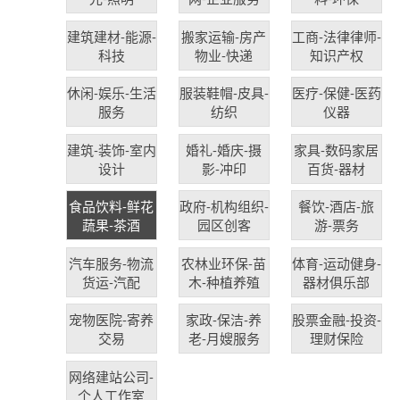
建筑建材-能源-
搬家运输-房产
工商-法律律师-
科技
物业-快递
知识产权
休闲-娱乐-生活
服装鞋帽-皮具-
医疗-保健-医药
服务
纺织
仪器
建筑-装饰-室内
婚礼-婚庆-摄
家具-数码家居
设计
影-冲印
百货-器材
食品饮料-鲜花
政府-机构组织-
餐饮-酒店-旅
蔬果-茶酒
园区创客
游-票务
汽车服务-物流
农林业环保-苗
体育-运动健身-
货运-汽配
木-种植养殖
器材俱乐部
宠物医院-寄养
家政-保洁-养
股票金融-投资-
交易
老-月嫂服务
理财保险
网络建站公司-
个人工作室