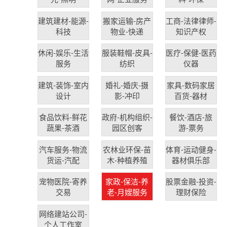
建筑建材-能源-
搬家运输-房产
工商-法律律师-
科技
物业-快递
知识产权
休闲-娱乐-生活
服装鞋帽-皮具-
医疗-保健-医药
服务
纺织
仪器
建筑-装饰-室内
婚礼-婚庆-摄
家具-数码家居
设计
影-冲印
百货-器材
食品饮料-鲜花
政府-机构组织-
餐饮-酒店-旅
蔬果-茶酒
园区创客
游-票务
汽车服务-物流
农林业环保-苗
体育-运动健身-
货运-汽配
木-种植养殖
器材俱乐部
宠物医院-寄养
家政-保洁-养
股票金融-投资-
交易
老-月嫂服务
理财保险
网络建站公司-
个人工作室