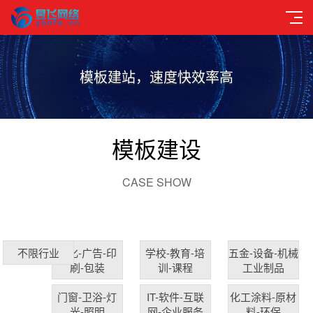
模板建站，速度快效率高
模板建设
CASE SHOW
文化-广告-印
学校-教育-培
五金-设备-机械
不限行业
刷-包装
训-课程
工业制品
门窗-卫浴-灯
IT-软件-互联
化工涂料-原材
光-照明
网-企业服务
料-环保