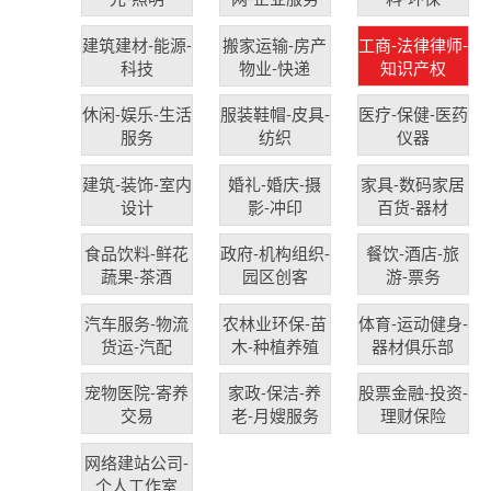
建筑建材-能源-
搬家运输-房产
工商-法律律师-
科技
物业-快递
知识产权
休闲-娱乐-生活
服装鞋帽-皮具-
医疗-保健-医药
服务
纺织
仪器
建筑-装饰-室内
婚礼-婚庆-摄
家具-数码家居
设计
影-冲印
百货-器材
食品饮料-鲜花
政府-机构组织-
餐饮-酒店-旅
蔬果-茶酒
园区创客
游-票务
汽车服务-物流
农林业环保-苗
体育-运动健身-
货运-汽配
木-种植养殖
器材俱乐部
宠物医院-寄养
家政-保洁-养
股票金融-投资-
交易
老-月嫂服务
理财保险
网络建站公司-
个人工作室