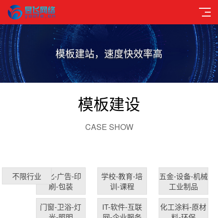
模板建站，速度快效率高
模板建设
CASE SHOW
文化-广告-印
学校-教育-培
五金-设备-机械
不限行业
刷-包装
训-课程
工业制品
门窗-卫浴-灯
IT-软件-互联
化工涂料-原材
光-照明
网-企业服务
料-环保