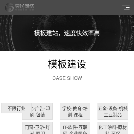
模板建站，速度快效率高
模板建设
CASE SHOW
文化-广告-印
学校-教育-培
五金-设备-机械
不限行业
刷-包装
训-课程
工业制品
门窗-卫浴-灯
IT-软件-互联
化工涂料-原材
光-照明
网-企业服务
料-环保