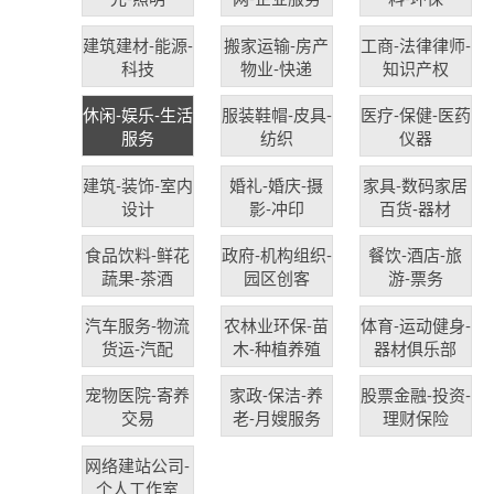
建筑建材-能源-
搬家运输-房产
工商-法律律师-
科技
物业-快递
知识产权
休闲-娱乐-生活
服装鞋帽-皮具-
医疗-保健-医药
服务
纺织
仪器
建筑-装饰-室内
婚礼-婚庆-摄
家具-数码家居
设计
影-冲印
百货-器材
食品饮料-鲜花
政府-机构组织-
餐饮-酒店-旅
蔬果-茶酒
园区创客
游-票务
汽车服务-物流
农林业环保-苗
体育-运动健身-
货运-汽配
木-种植养殖
器材俱乐部
宠物医院-寄养
家政-保洁-养
股票金融-投资-
交易
老-月嫂服务
理财保险
网络建站公司-
个人工作室