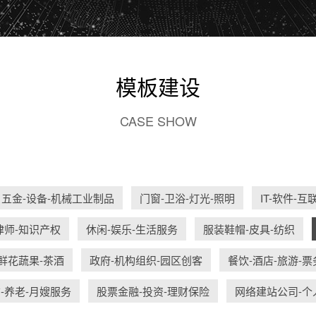
模板建设
CASE SHOW
五金-设备-机械工业制品
门窗-卫浴-灯光-照明
IT-软件-
律师-知识产权
休闲-娱乐-生活服务
服装鞋帽-皮具-纺织
鲜花蔬果-茶酒
政府-机构组织-园区创客
餐饮-酒店-旅游-票
-养老-月嫂服务
股票金融-投资-理财保险
网络建站公司-个