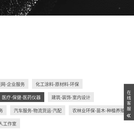
互联网-企业服务
化工涂料-原材料-环保
在
医疗-保健-医药仪器
建筑-装饰-室内设计
线
客
服
务
汽车服务-物流货运-汽配
农林业环保-苗木-种植养殖
人工作室